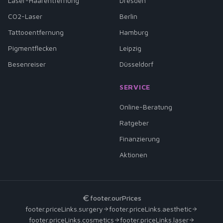
Laser-Haarentfernung
Dresden
CO2-Laser
Berlin
Tattooentfernung
Hamburg
Pigmentflecken
Leipzig
Besenreiser
Düsseldorf
SERVICE
Online-Beratung
Ratgeber
Finanzierung
Aktionen
footer.ourPrices
footer.priceLinks.surgery
footer.priceLinks.aesthetic
footer.priceLinks.cosmetics
footer.priceLinks.laser