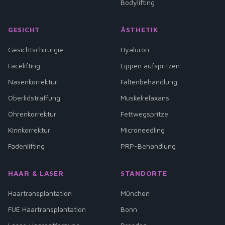
Bodylifting
GESICHT
ÄSTHETIK
Gesichtschirurgie
Hyaluron
Facelifting
Lippen aufspritzen
Nasenkorrektur
Faltenbehandlung
Oberlidstraffung
Muskelrelaxans
Ohrenkorrektur
Fettwegspritze
Kinnkorrektur
Microneedling
Fadenlifting
PRP-Behandlung
HAAR & LASER
STANDORTE
Haartransplantation
München
FUE Haartransplantation
Bonn