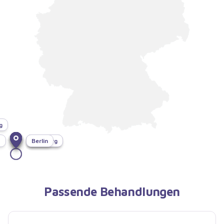
g
f
München
Bonn
Dresden
Hamburg
Berlin
Passende Behandlungen