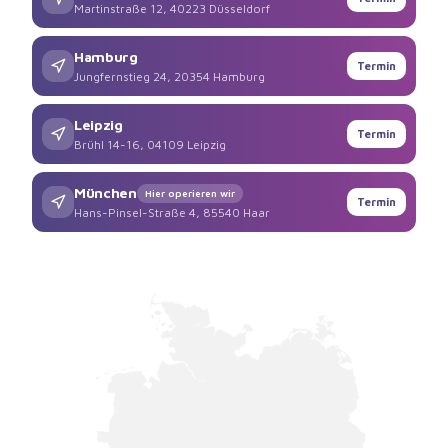
Martinstraße 12, 40223 Düsseldorf
Hamburg
Termin
Jungfernstieg 24, 20354 Hamburg
Leipzig
Termin
Brühl 14-16, 04109 Leipzig
München
Hier operieren wir
Termin
Hans-Pinsel-Straße 4, 85540 Haar