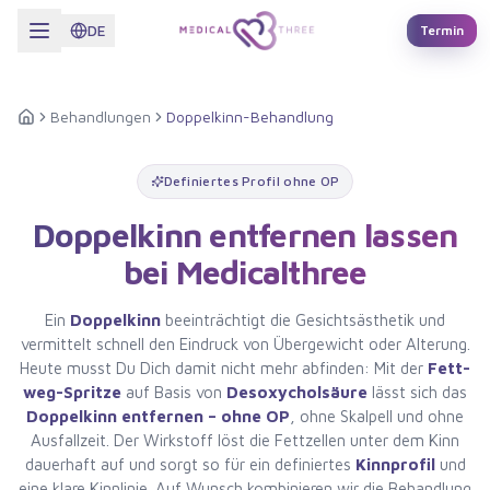
Zum Hauptinhalt springen
DE
Termin
Behandlungen
Doppelkinn-Behandlung
Startseite
Definiertes Profil ohne OP
Doppelkinn entfernen lassen
bei Medicalthree
Ein
Doppelkinn
beeinträchtigt die Gesichtsästhetik und
vermittelt schnell den Eindruck von Übergewicht oder Alterung.
Heute musst Du Dich damit nicht mehr abfinden: Mit der
Fett-
weg-Spritze
auf Basis von
Desoxycholsäure
lässt sich das
Doppelkinn entfernen – ohne OP
, ohne Skalpell und ohne
Ausfallzeit. Der Wirkstoff löst die Fettzellen unter dem Kinn
dauerhaft auf und sorgt so für ein definiertes
Kinnprofil
und
eine klare Kinnlinie. Auf Wunsch kombinieren wir die Behandlung