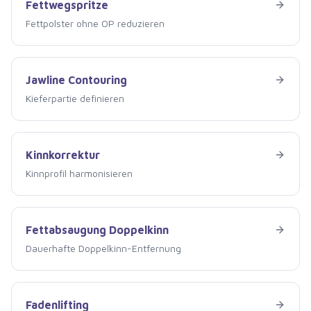
Fettwegspritze
Fettwegspritze
Fettpolster ohne OP reduzieren
Jawline Contouring
Jawline Contouring
Kieferpartie definieren
Kinnkorrektur
Kinnkorrektur
Kinnprofil harmonisieren
Fettabsaugung Doppelkinn
Fettabsaugung Doppelkinn
Dauerhafte Doppelkinn-Entfernung
Fadenlifting
Fadenlifting