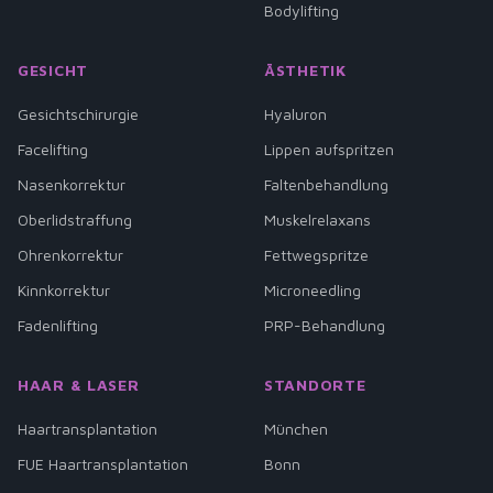
Bodylifting
GESICHT
ÄSTHETIK
Gesichtschirurgie
Hyaluron
Facelifting
Lippen aufspritzen
Nasenkorrektur
Faltenbehandlung
Oberlidstraffung
Muskelrelaxans
Ohrenkorrektur
Fettwegspritze
Kinnkorrektur
Microneedling
Fadenlifting
PRP-Behandlung
HAAR & LASER
STANDORTE
Haartransplantation
München
FUE Haartransplantation
Bonn