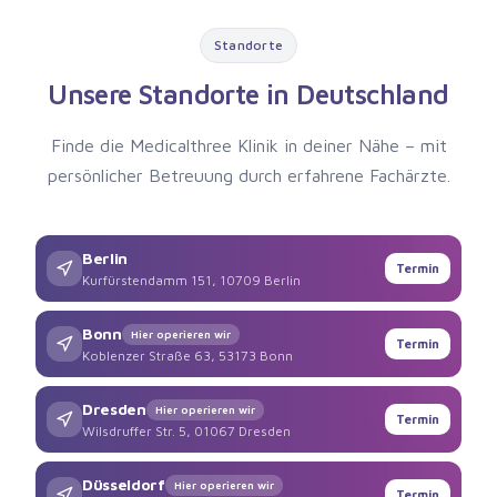
Standorte
Unsere Standorte in Deutschland
Finde die Medicalthree Klinik in deiner Nähe – mit
persönlicher Betreuung durch erfahrene Fachärzte.
Berlin
Termin
Kurfürstendamm 151, 10709 Berlin
Bonn
Hier operieren wir
Termin
Koblenzer Straße 63, 53173 Bonn
Dresden
Hier operieren wir
Termin
Wilsdruffer Str. 5, 01067 Dresden
Düsseldorf
Hier operieren wir
Termin