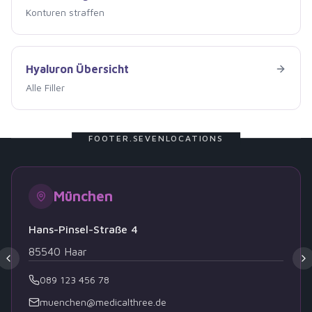
Konturen straffen
Hyaluron Übersicht
Hyaluron Übersicht
Alle Filler
FOOTER.SEVENLOCATIONS
München
Hans-Pinsel-Straße 4
85540
Haar
089 123 456 78
muenchen@medicalthree.de