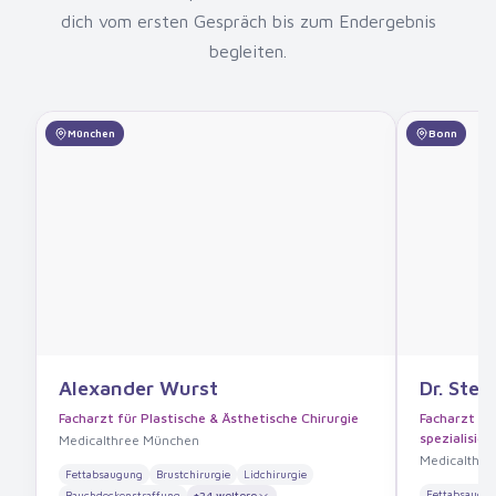
dich vom ersten Gespräch bis zum Endergebnis
begleiten.
München
Bonn
Alexander Wurst
Dr. Stef
Facharzt für Plastische & Ästhetische Chirurgie
Facharzt für
spezialisier
Medicalthree München
Medicalthre
Fettabsaugung
Brustchirurgie
Lidchirurgie
Fettabsaugu
Bauchdeckenstraffung
+
24
weitere