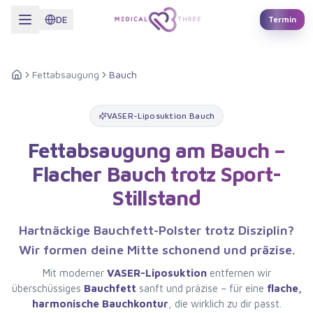
Zum Hauptinhalt springen
DE
Termin
Fettabsaugung
Bauch
Startseite
VASER-Liposuktion Bauch
Fettabsaugung am Bauch –
Flacher Bauch trotz Sport-
Stillstand
Hartnäckige Bauchfett-Polster trotz Disziplin?
Wir formen deine Mitte schonend und präzise.
Mit moderner
VASER-Liposuktion
entfernen wir
überschüssiges
Bauchfett
sanft und präzise – für eine
flache,
harmonische Bauchkontur
, die wirklich zu dir passt.