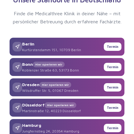
Finde die Medicalthree Klinik in deiner Nähe – mit
persönlicher Betreuung durch erfahrene Fachärzte.
Berlin
Termin
Kurfürstendamm 151, 10709 Berlin
Bonn
Hier operieren wir
Termin
Koblenzer Straße 63, 53173 Bonn
Dresden
Hier operieren wir
Termin
Wilsdruffer Str. 5, 01067 Dresden
Düsseldorf
Hier operieren wir
Termin
Martinstraße 12, 40223 Düsseldorf
Hamburg
Termin
Jungfernstieg 24, 20354 Hamburg