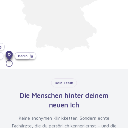
g
f
München
Bonn
Dresden
Hamburg
Berlin
Dein Team
Die Menschen hinter deinem
neuen Ich
Keine anonymen Klinikketten. Sondern echte
Fachärzte, die du persönlich kennenlernst – und die