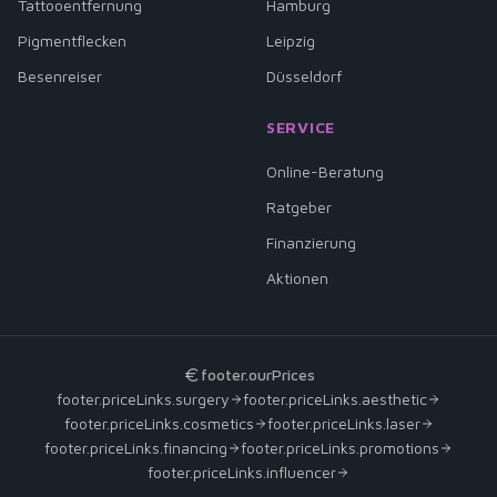
Tattooentfernung
Hamburg
Pigmentflecken
Leipzig
Besenreiser
Düsseldorf
SERVICE
Online-Beratung
Ratgeber
Finanzierung
Aktionen
footer.ourPrices
footer.priceLinks.surgery
footer.priceLinks.aesthetic
footer.priceLinks.cosmetics
footer.priceLinks.laser
footer.priceLinks.financing
footer.priceLinks.promotions
footer.priceLinks.influencer