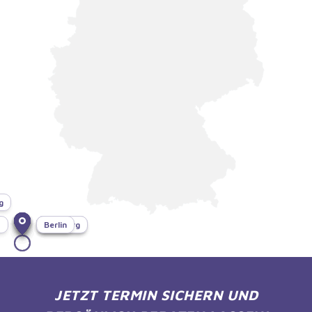
g
f
München
Bonn
Dresden
Hamburg
Berlin
JETZT TERMIN SICHERN UND