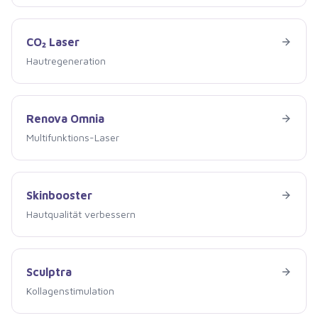
CO₂ Laser
CO₂ Laser
Hautregeneration
Renova Omnia
Renova Omnia
Multifunktions-Laser
Skinbooster
Skinbooster
Hautqualität verbessern
Sculptra
Sculptra
Kollagenstimulation