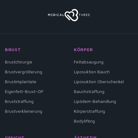
BRUST
KÖRPER
Brustchirurgie
Fettabsaugung
Brustvergrößerung
Liposuktion Bauch
Brustimplantate
Liposuktion Oberschenkel
Eigenfett-Brust-OP
Bauchstraffung
Bruststraffung
Lipödem-Behandlung
Brustverkleinerung
Körperstraffung
Bodylifting
GESICHT
ÄSTHETIK