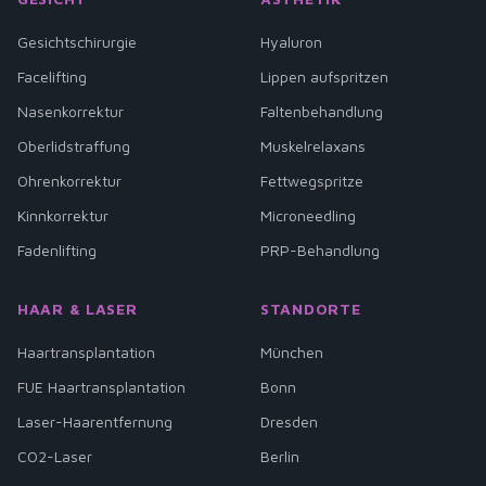
Gesichtschirurgie
Hyaluron
Facelifting
Lippen aufspritzen
Nasenkorrektur
Faltenbehandlung
Oberlidstraffung
Muskelrelaxans
Ohrenkorrektur
Fettwegspritze
Kinnkorrektur
Microneedling
Fadenlifting
PRP-Behandlung
HAAR & LASER
STANDORTE
Haartransplantation
München
FUE Haartransplantation
Bonn
Laser-Haarentfernung
Dresden
CO2-Laser
Berlin