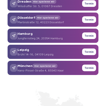
Dresden
Hier operieren wir
Termin
Wilsdruffer Str. 5, 01067 Dresden
Düsseldorf
Hier operieren wir
Termin
Martinstraße 12, 40223 Düsseldorf
Hamburg
Termin
Jungfernstieg 24, 20354 Hamburg
Leipzig
Termin
Brühl 14-16, 04109 Leipzig
München
Hier operieren wir
Termin
Hans-Pinsel-Straße 4, 85540 Haar