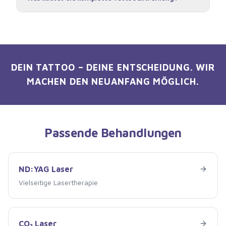
DEIN TATTOO – DEINE ENTSCHEIDUNG. WIR
MACHEN DEN NEUANFANG MÖGLICH.
Passende Behandlungen
ND:YAG Laser
ND:YAG Laser
Vielseitige Lasertherapie
CO₂ Laser
CO₂ Laser