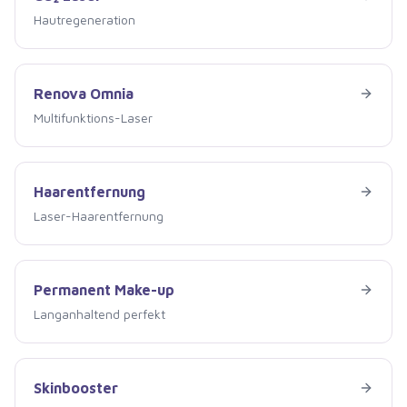
Hautregeneration
Renova Omnia
Renova Omnia
Multifunktions-Laser
Haarentfernung
Haarentfernung
Laser-Haarentfernung
Permanent Make-up
Permanent Make-up
Langanhaltend perfekt
Skinbooster
Skinbooster