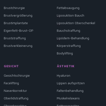
Brustchirurgie
Fettabsaugung
Brustvergrößerung
Liposuktion Bauch
Brustimplantate
Liposuktion Oberschenkel
Eigenfett-Brust-OP
Bauchstraffung
Bruststraffung
Lipödem-Behandlung
Brustverkleinerung
Körperstraffung
Bodylifting
GESICHT
ÄSTHETIK
Gesichtschirurgie
Hyaluron
Facelifting
Lippen aufspritzen
Nasenkorrektur
Faltenbehandlung
Oberlidstraffung
Muskelrelaxans
Ohrenkorrektur
Fettwegspritze