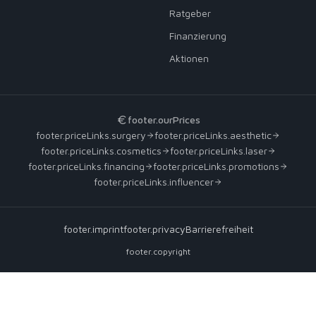
Ratgeber
Finanzierung
Aktionen
footer.ourPrices
footer.priceLinks.surgery
footer.priceLinks.aesthetic
footer.priceLinks.cosmetics
footer.priceLinks.laser
footer.priceLinks.financing
footer.priceLinks.promotions
footer.priceLinks.influencer
footer.imprint
footer.privacy
Barrierefreiheit
footer.copyright