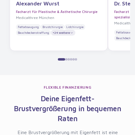
Alexander Wurst
Dr. Stef
Facharzt für Plastische & Ästhetische Chirurgie
Facharzt für
spezialisier
Medicalthree München
Medicalthre
Fettabsaugung
Brustchirurgie
Lidchirurgie
Fettabsaugu
Bauchdeckenstraffung
+
24
weitere
Bauchdeckens
FLEXIBLE FINANZIERUNG
Deine Eigenfett-
Brustvergrößerung in bequemen
Raten
Eine Brustvergrößerung mit Eigenfett ist eine