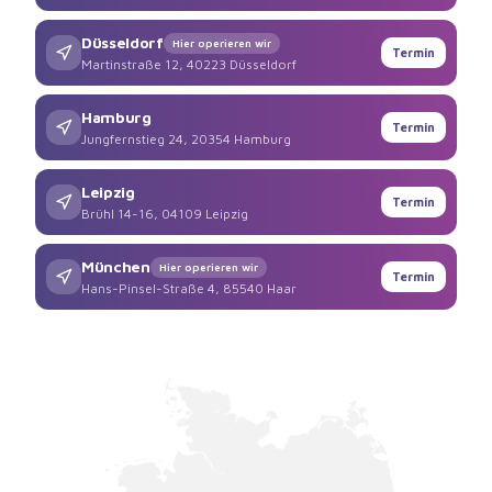
Düsseldorf
Hier operieren wir
Termin
Martinstraße 12, 40223 Düsseldorf
Hamburg
Termin
Jungfernstieg 24, 20354 Hamburg
Leipzig
Termin
Brühl 14-16, 04109 Leipzig
München
Hier operieren wir
Termin
Hans-Pinsel-Straße 4, 85540 Haar