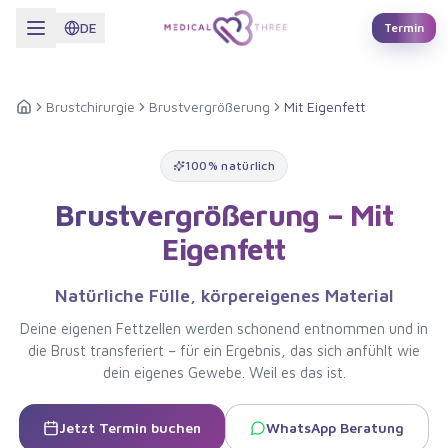
Zum Hauptinhalt springen
DE
Termin
Brustchirurgie
Brustvergrößerung
Mit Eigenfett
Startseite
100% natürlich
Brustvergrößerung
–
Mit
Eigenfett
Natürliche Fülle, körpereigenes Material
Deine eigenen Fettzellen werden schonend entnommen und in
die Brust transferiert – für ein Ergebnis, das sich anfühlt wie
dein eigenes Gewebe. Weil es das ist.
Jetzt Termin buchen
WhatsApp Beratung