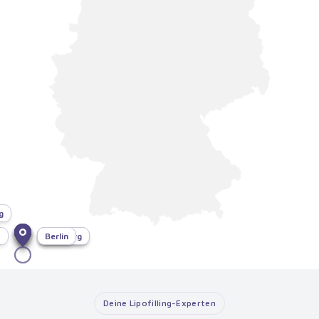
g
f
München
Bonn
Dresden
Hamburg
Berlin
Deine Lipofilling-Experten