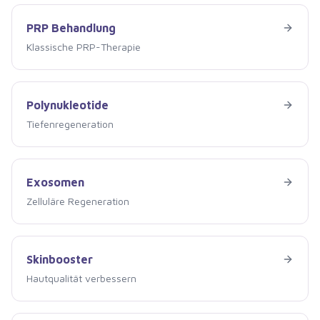
PRP Behandlung
PRP Behandlung
Klassische PRP-Therapie
Polynukleotide
Polynukleotide
Tiefenregeneration
Exosomen
Exosomen
Zelluläre Regeneration
Skinbooster
Skinbooster
Hautqualität verbessern