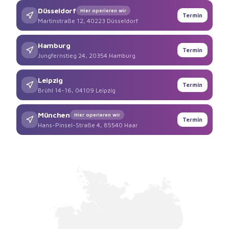
Düsseldorf
Hier operieren wir
Termin
Martinstraße 12, 40223 Düsseldorf
Hamburg
Termin
Jungfernstieg 24, 20354 Hamburg
Leipzig
Termin
Brühl 14-16, 04109 Leipzig
München
Hier operieren wir
Termin
Hans-Pinsel-Straße 4, 85540 Haar