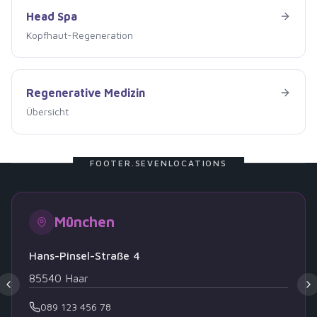
Head Spa
Head Spa
Kopfhaut-Regeneration
Regenerative Medizin
Regenerative Medizin
Übersicht
FOOTER.SEVENLOCATIONS
München
Hans-Pinsel-Straße 4
85540
Haar
089 123 456 78