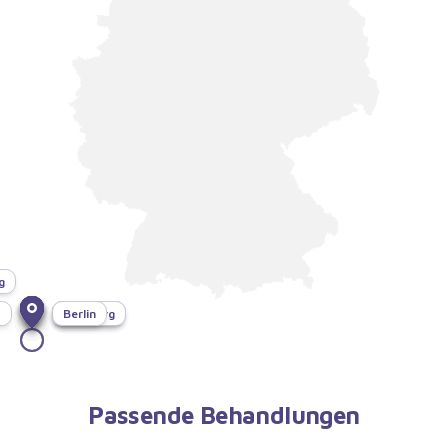
g
f
München
Bonn
Dresden
Hamburg
Berlin
Passende Behandlungen