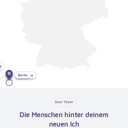
g
f
München
Bonn
Dresden
Hamburg
Berlin
Dein Team
Die Menschen hinter deinem
neuen Ich