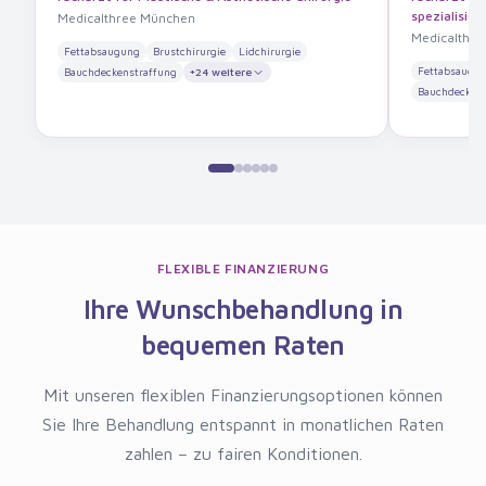
spezialisier
Medicalthree München
Medicalthre
Fettabsaugung
Brustchirurgie
Lidchirurgie
Fettabsaugu
Bauchdeckenstraffung
+
24
weitere
Bauchdeckens
FLEXIBLE FINANZIERUNG
Ihre Wunschbehandlung in
bequemen Raten
Mit unseren flexiblen Finanzierungsoptionen können
Sie Ihre Behandlung entspannt in monatlichen Raten
zahlen – zu fairen Konditionen.