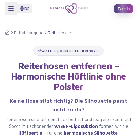
Zum Hauptinhalt springen
DE
Termin
Fettabsaugung
Reiterhosen
Startseite
VASER-Liposuktion Reiterhosen
Reiterhosen entfernen –
Harmonische Hüftlinie ohne
Polster
Keine Hose sitzt richtig? Die Silhouette passt
nicht zu dir?
Reiterhosen sind oft genetisch bedingt und reagieren kaum auf
Sport. Mit schonender
VASER-Liposuktion
formen wir die
Hüftpartie
– für eine
harmonische Silhouette
.