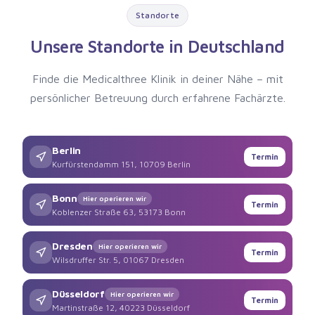
Standorte
Unsere Standorte in Deutschland
Finde die Medicalthree Klinik in deiner Nähe – mit
persönlicher Betreuung durch erfahrene Fachärzte.
Berlin
Termin
Kurfürstendamm 151, 10709 Berlin
Bonn
Hier operieren wir
Termin
Koblenzer Straße 63, 53173 Bonn
Dresden
Hier operieren wir
Termin
Wilsdruffer Str. 5, 01067 Dresden
Düsseldorf
Hier operieren wir
Termin
Martinstraße 12, 40223 Düsseldorf