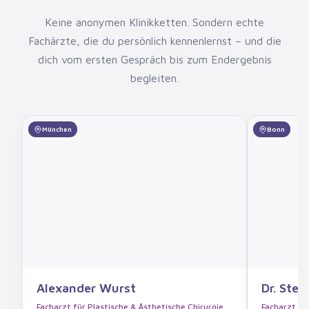
Keine anonymen Klinikketten. Sondern echte
Fachärzte, die du persönlich kennenlernst – und die
dich vom ersten Gespräch bis zum Endergebnis
begleiten.
München
Bonn
Alexander Wurst
Dr. Stef
Facharzt für Plastische & Ästhetische Chirurgie
Facharzt für