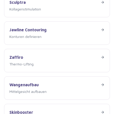
Sculptra
Sculptra
Kollagenstimulation
Jawline Contouring
Jawline Contouring
Konturen definieren
Zaffiro
Zaffiro
Thermo-Lifting
Wangenaufbau
Wangenaufbau
Mittelgesicht aufbauen
Skinbooster
Skinbooster