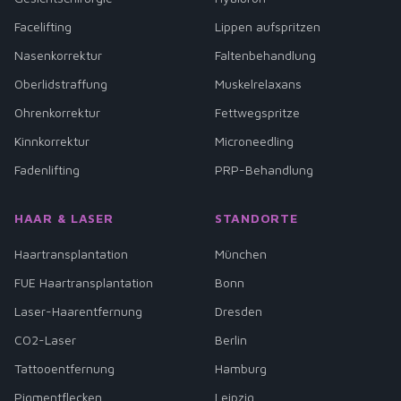
Facelifting
Lippen aufspritzen
Nasenkorrektur
Faltenbehandlung
Oberlidstraffung
Muskelrelaxans
Ohrenkorrektur
Fettwegspritze
Kinnkorrektur
Microneedling
Fadenlifting
PRP-Behandlung
HAAR & LASER
STANDORTE
Haartransplantation
München
FUE Haartransplantation
Bonn
Laser-Haarentfernung
Dresden
CO2-Laser
Berlin
Tattooentfernung
Hamburg
Pigmentflecken
Leipzig