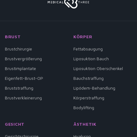
BRUST
KÖRPER
Brustchirurgie
Fettabsaugung
Brustvergrößerung
Liposuktion Bauch
Brustimplantate
Liposuktion Oberschenkel
Eigenfett-Brust-OP
Bauchstraffung
Bruststraffung
Lipödem-Behandlung
Brustverkleinerung
Körperstraffung
Bodylifting
GESICHT
ÄSTHETIK
Gesichtschirurgie
Hyaluron