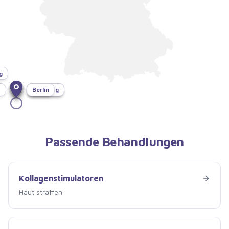
g
f
München
Bonn
Dresden
Hamburg
Berlin
Passende Behandlungen
Kollagenstimulatoren
Kollagenstimulatoren
Haut straffen