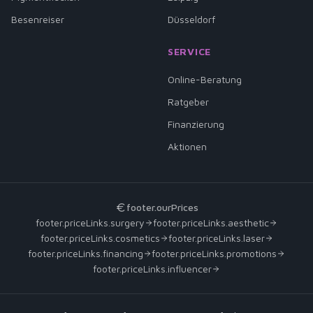
Besenreiser
Düsseldorf
SERVICE
Online-Beratung
Ratgeber
Finanzierung
Aktionen
footer.ourPrices
footer.priceLinks.surgery
footer.priceLinks.aesthetic
footer.priceLinks.cosmetics
footer.priceLinks.laser
footer.priceLinks.financing
footer.priceLinks.promotions
footer.priceLinks.influencer