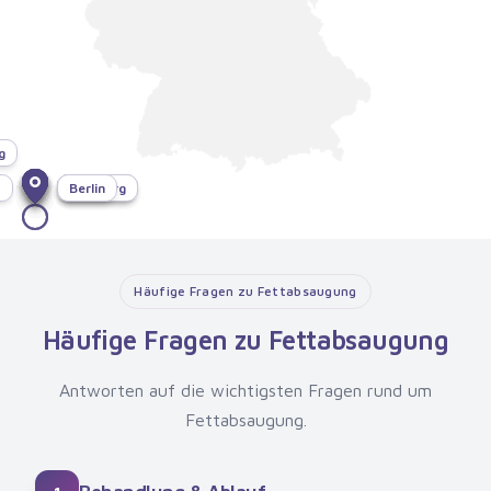
g
f
München
Bonn
Dresden
Hamburg
Berlin
Häufige Fragen zu Fettabsaugung
Häufige Fragen zu Fettabsaugung
Antworten auf die wichtigsten Fragen rund um
Fettabsaugung.