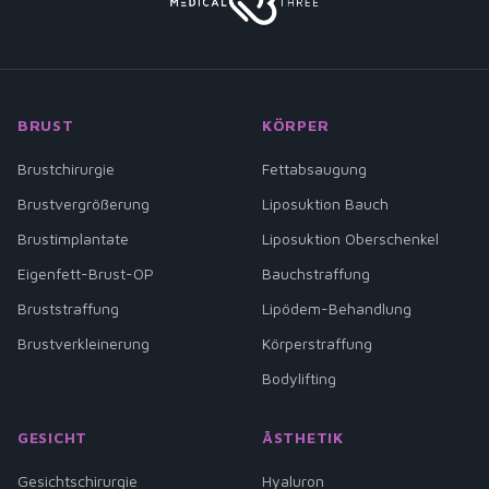
BRUST
KÖRPER
Brustchirurgie
Fettabsaugung
Brustvergrößerung
Liposuktion Bauch
Brustimplantate
Liposuktion Oberschenkel
Eigenfett-Brust-OP
Bauchstraffung
Bruststraffung
Lipödem-Behandlung
Brustverkleinerung
Körperstraffung
Bodylifting
GESICHT
ÄSTHETIK
Gesichtschirurgie
Hyaluron