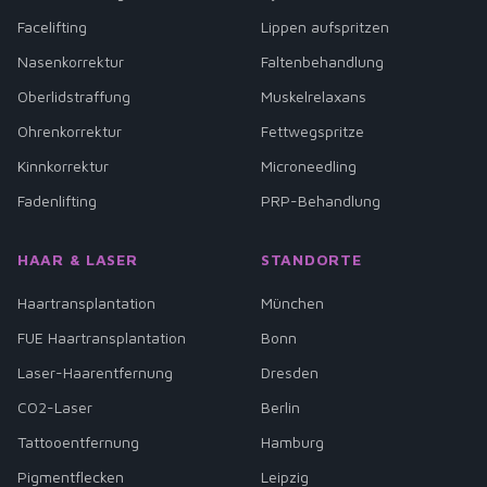
Facelifting
Lippen aufspritzen
Nasenkorrektur
Faltenbehandlung
Oberlidstraffung
Muskelrelaxans
Ohrenkorrektur
Fettwegspritze
Kinnkorrektur
Microneedling
Fadenlifting
PRP-Behandlung
HAAR & LASER
STANDORTE
Haartransplantation
München
FUE Haartransplantation
Bonn
Laser-Haarentfernung
Dresden
CO2-Laser
Berlin
Tattooentfernung
Hamburg
Pigmentflecken
Leipzig