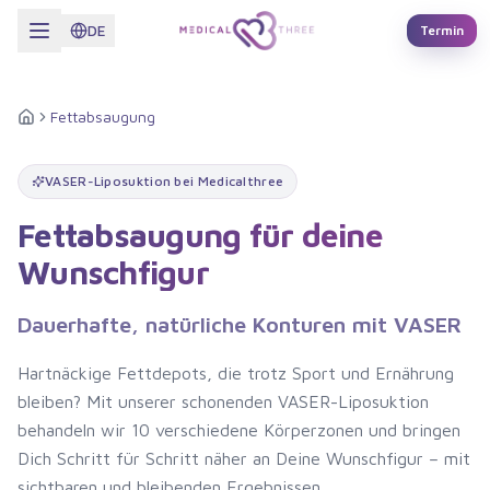
Zum Hauptinhalt springen
DE
Termin
Fettabsaugung
Startseite
VASER-Liposuktion bei Medicalthree
Fettabsaugung für deine
Wunschfigur
Dauerhafte, natürliche Konturen mit VASER
Hartnäckige Fettdepots, die trotz Sport und Ernährung
bleiben? Mit unserer schonenden VASER-Liposuktion
behandeln wir 10 verschiedene Körperzonen und bringen
Dich Schritt für Schritt näher an Deine Wunschfigur – mit
sichtbaren und bleibenden Ergebnissen.