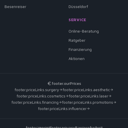
Besenreiser
Düsseldorf
SERVICE
Online-Beratung
Ratgeber
Finanzierung
Aktionen
footer.ourPrices
footer.priceLinks.surgery
footer.priceLinks.aesthetic
footer.priceLinks.cosmetics
footer.priceLinks.laser
footer.priceLinks.financing
footer.priceLinks.promotions
footer.priceLinks.influencer
footer.imprint
footer.privacy
Barrierefreiheit