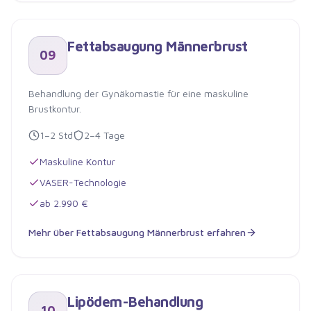
Fettabsaugung Doppelkinn
Fettabsaugung Männerbrust
09
Behandlung der Gynäkomastie für eine maskuline
Brustkontur.
1–2 Std
2–4 Tage
Maskuline Kontur
VASER-Technologie
ab 2.990 €
Mehr über
Fettabsaugung Männerbrust
erfahren
Fettabsaugung Männerbrust
Lipödem-Behandlung
10