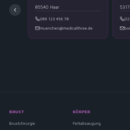
85540
Haar
5317
089 123 456 78
02
muenchen@medicalthree.de
bo
BRUST
KÖRPER
Brustchirurgie
Fettabsaugung