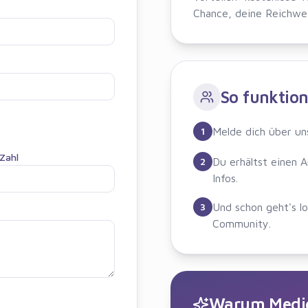
Chance, deine Reichwei
So funktion
1
Melde dich über un
-Zahl
2
Du erhältst einen A
Infos.
3
Und schon geht's lo
Community.
Warum Medic