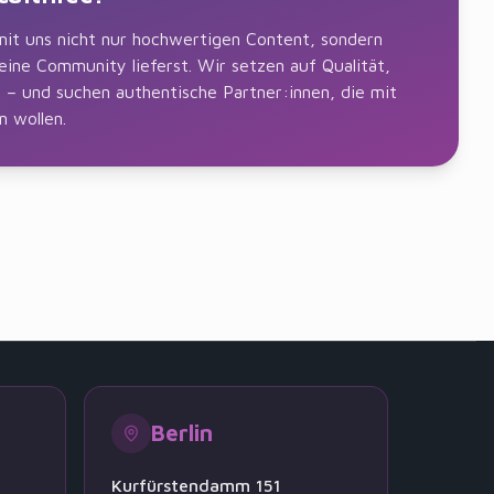
mit uns nicht nur hochwertigen Content, sondern
ine Community lieferst. Wir setzen auf Qualität,
k – und suchen authentische Partner:innen, die mit
 wollen.
Berlin
H
Kurfürstendamm 151
Jungfe