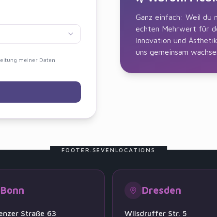
Ganz einfach: Weil du 
echten Mehrwert für de
Innovation und Ästheti
uns gemeinsam wachsen
beitung meiner Daten
FOOTER.SEVENLOCATIONS
Bonn
Dresden
enzer Straße 63
Wilsdruffer Str. 5