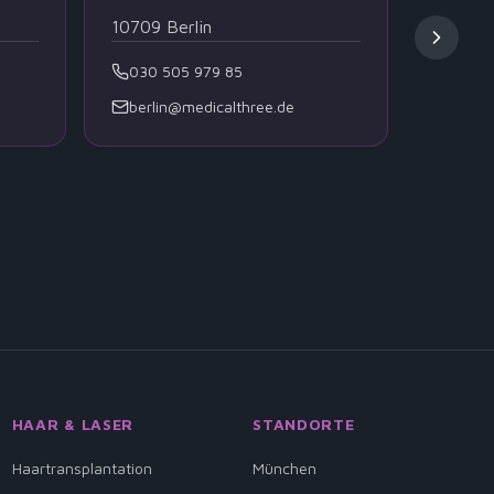
10709
Berlin
20354
030 505 979 85
040 
berlin@medicalthree.de
hambu
HAAR & LASER
STANDORTE
Haartransplantation
München