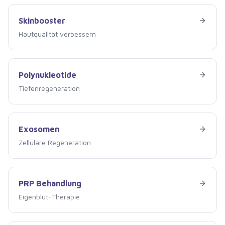
Skinbooster
Skinbooster
Hautqualität verbessern
Polynukleotide
Polynukleotide
Tiefenregeneration
Exosomen
Exosomen
Zelluläre Regeneration
PRP Behandlung
PRP Behandlung
Eigenblut-Therapie