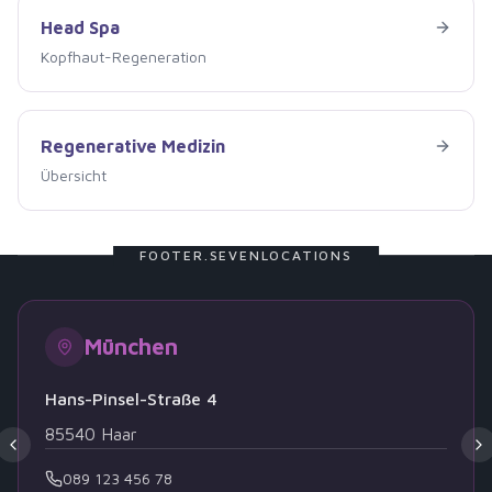
Head Spa
Head Spa
Kopfhaut-Regeneration
Regenerative Medizin
Regenerative Medizin
Übersicht
FOOTER.SEVENLOCATIONS
München
Hans-Pinsel-Straße 4
85540
Haar
089 123 456 78