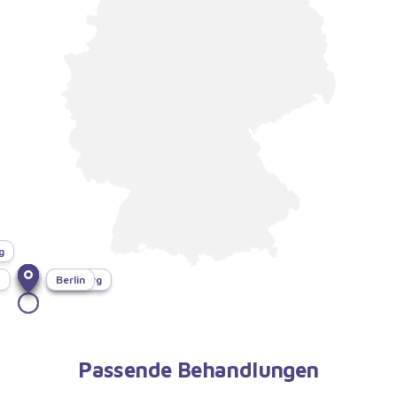
g
f
München
Bonn
Dresden
Hamburg
Berlin
Passende Behandlungen