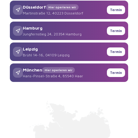
Düsseldorf
Hier operieren wir
Termin
Martinstraße 12, 40223 Düsseldorf
Hamburg
Termin
Jungfernstieg 24, 20354 Hamburg
Leipzig
Termin
Brühl 14-16, 04109 Leipzig
München
Hier operieren wir
Termin
Hans-Pinsel-Straße 4, 85540 Haar