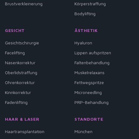
Brustverkleinerung
Körperstraffung
Bodylifting
GESICHT
ÄSTHETIK
Gesichtschirurgie
Hyaluron
Facelifting
Lippen aufspritzen
Nasenkorrektur
Faltenbehandlung
Oberlidstraffung
Muskelrelaxans
Ohrenkorrektur
Fettwegspritze
Kinnkorrektur
Microneedling
Fadenlifting
PRP-Behandlung
HAAR & LASER
STANDORTE
Haartransplantation
München