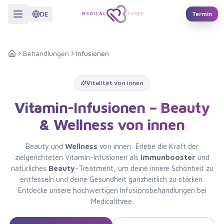
Zum Hauptinhalt springen
DE
Termin
Behandlungen
Infusionen
Startseite
Vitalität von innen
Vitamin-Infusionen – Beauty
& Wellness von innen
Beauty und
Wellness
von innen: Erlebe die Kraft der
zielgerichteten Vitamin-Infusionen als
Immunbooster
und
natürliches
Beauty
-Treatment, um deine innere Schönheit zu
entfesseln und deine Gesundheit ganzheitlich zu stärken.
Entdecke unsere hochwertigen Infusionsbehandlungen bei
Medicalthree.