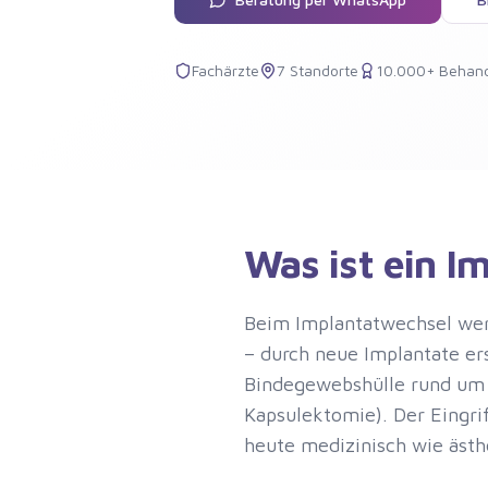
Fachärzte
7 Standorte
10.000+ Behan
Was ist ein I
Beim Implantatwechsel wer
– durch neue Implantate ers
Bindegewebshülle rund um d
Kapsulektomie). Der Eingri
heute medizinisch wie ästhe