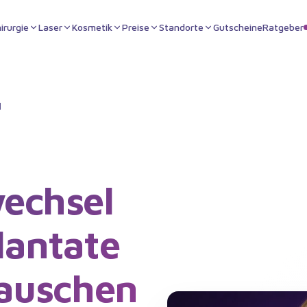
irurgie
Laser
Kosmetik
Preise
Standorte
Gutscheine
Ratgeber
l
echsel
lantate
tauschen