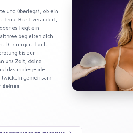
te und überlegst, ob ein
h deine Brust verändert,
der es liegt ein
althree begleiten dich
und Chirurgen durch
eratung bis zur
n uns Zeit, deine
und das umliegende
entwickeln gemeinsam
r deinen
rustvergrößerung mit Implantaten