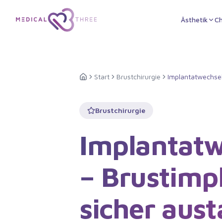
Zum Hauptinhalt springen
Ästhetik
Ch
Start
Brustchirurgie
Implantatwechse
Startseite
Brustchirurgie
Implantatw
– Brustimp
sicher aus