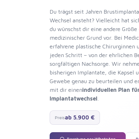
Du trägst seit Jahren Brustimplanta
Wechsel ansteht? Vielleicht hat sic
du wünschst dir eine andere Größe o
medizinischer Grund vor. Bei Medic
erfahrene plastische Chirurginnen 
jeden Schritt – von der ehrlichen B
sorgfältigen Nachsorge. Wir nehme
bisherigen Implantate, die Kapsel 
Gewebe genau zu beurteilen und 
mit dir einen
individuellen Plan fü
Implantatwechsel
.
ab 5.900 €
Preis
Beratung per WhatsApp
B