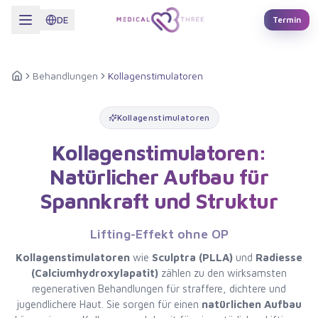
Zum Hauptinhalt springen
DE
Termin
Behandlungen
Kollagenstimulatoren
Startseite
Kollagenstimulatoren
Kollagenstimulatoren:
Natürlicher Aufbau für
Spannkraft und Struktur
Lifting-Effekt ohne OP
Kollagenstimulatoren
wie
Sculptra (PLLA)
und
Radiesse
(Calciumhydroxylapatit)
zählen zu den wirksamsten
regenerativen Behandlungen für straffere, dichtere und
jugendlichere Haut. Sie sorgen für einen
natürlichen Aufbau