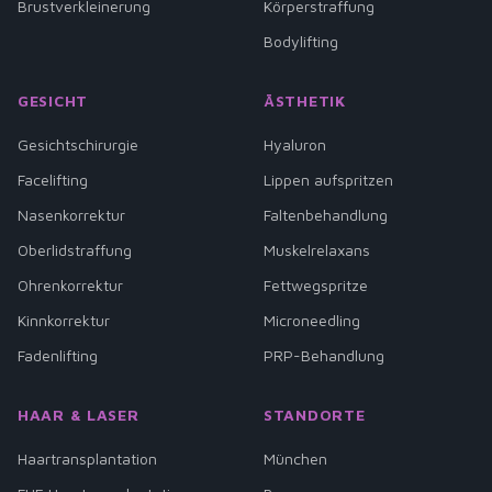
Brustverkleinerung
Körperstraffung
Bodylifting
GESICHT
ÄSTHETIK
Gesichtschirurgie
Hyaluron
Facelifting
Lippen aufspritzen
Nasenkorrektur
Faltenbehandlung
Oberlidstraffung
Muskelrelaxans
Ohrenkorrektur
Fettwegspritze
Kinnkorrektur
Microneedling
Fadenlifting
PRP-Behandlung
HAAR & LASER
STANDORTE
Haartransplantation
München