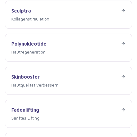
Sculptra
Sculptra
Kollagenstimulation
Polynukleotide
Polynukleotide
Hautregeneration
Skinbooster
Skinbooster
Hautqualität verbessern
Fadenlifting
Fadenlifting
Sanftes Lifting