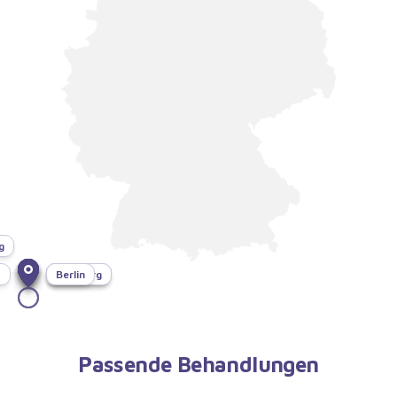
g
f
München
Bonn
Dresden
Hamburg
Berlin
Passende Behandlungen