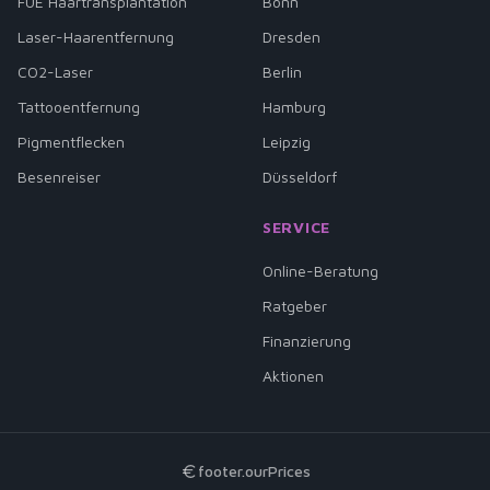
FUE Haartransplantation
Bonn
Laser-Haarentfernung
Dresden
CO2-Laser
Berlin
Tattooentfernung
Hamburg
Pigmentflecken
Leipzig
Besenreiser
Düsseldorf
SERVICE
Online-Beratung
Ratgeber
Finanzierung
Aktionen
footer.ourPrices