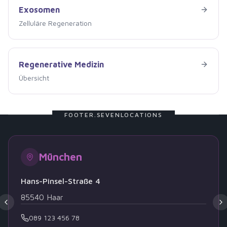
Exosomen
Exosomen
Zelluläre Regeneration
Regenerative Medizin
Regenerative Medizin
Übersicht
FOOTER.SEVENLOCATIONS
München
Hans-Pinsel-Straße 4
85540
Haar
089 123 456 78