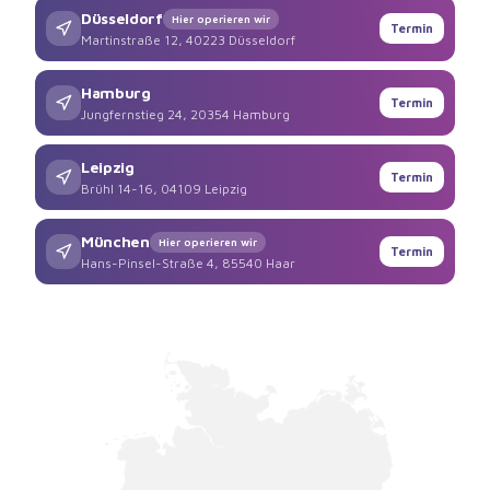
Düsseldorf
Hier operieren wir
Termin
Martinstraße 12, 40223 Düsseldorf
Hamburg
Termin
Jungfernstieg 24, 20354 Hamburg
Leipzig
Termin
Brühl 14-16, 04109 Leipzig
München
Hier operieren wir
Termin
Hans-Pinsel-Straße 4, 85540 Haar